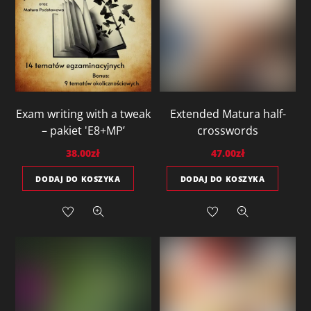
Exam writing with a tweak
Extended Matura half-
– pakiet 'E8+MP’
crosswords
38.00
zł
47.00
zł
DODAJ DO KOSZYKA
DODAJ DO KOSZYKA