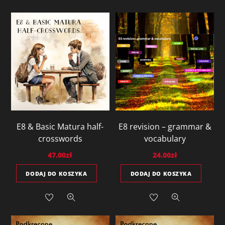
E8 & Basic Matura half-
E8 revision – grammar &
crosswords
vocabulary
47.00
zł
24.00
zł
DODAJ DO KOSZYKA
DODAJ DO KOSZYKA