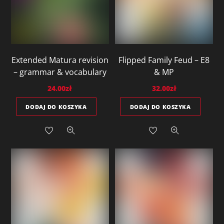
Extended Matura revision
Flipped Family Feud – E8
– grammar & vocabulary
& MP
24.00
zł
32.00
zł
DODAJ DO KOSZYKA
DODAJ DO KOSZYKA