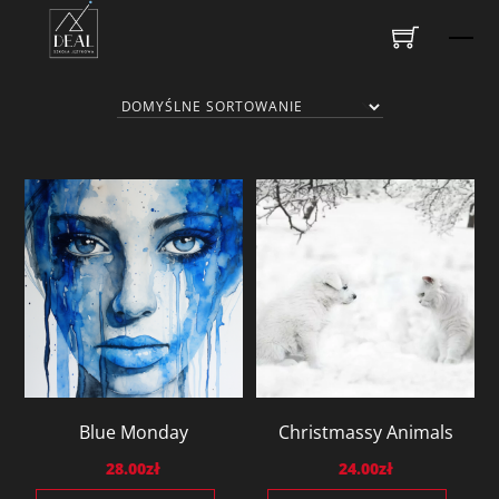
Skip
Me
to
content
Blue Monday
Christmassy Animals
28.00
zł
24.00
zł