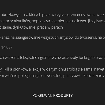
brazkowych, na których przećwiczysz z uczniami słownictwo z os
e przymiotników, poprzez stronę bierną a na inwersji stylistycz
pisanie, dyskutowanie, pracę w parach,
plansz, na zaangażowanie wszystkich zmysłów do tworzenia, na
 14.02),
 na ćwiczenia leksykalne i gramatyczne oraz rzuty funkcyjne ora
ry i kilka pionków, a lekcje w danym dniu zrobią się same, nawe
 tym właśnie polega magia uniwersalnej planszówki. Serdecznie 
POKREWNE
PRODUKTY