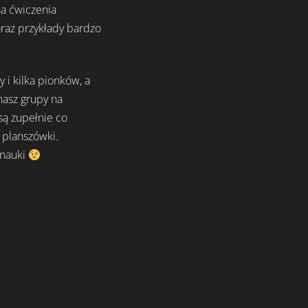
na ćwiczenia
oraz przykłady bardzo
 i kilka pionków, a
masz grupy na
są zupełnie co
 planszówki.
 nauki