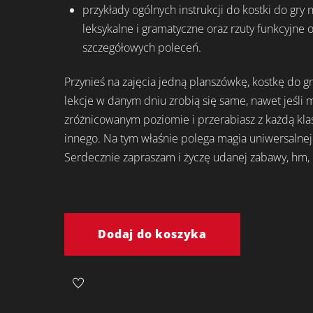
przykłady ogólnych instrukcji do kostki do gry 
leksykalne i gramatyczne oraz rzuty funkcyjne 
szczegółowych poleceń.
Przynieś na zajęcia jedną planszówkę, kostkę do gry
lekcje w danym dniu zrobią się same, nawet jeśli 
zróżnicowanym poziomie i przerabiasz z każdą kla
innego. Na tym właśnie polega magia uniwersalnej
Serdecznie zapraszam i życzę udanej zabawy, hm,
ilość
Universal
Dodaj do koszyka
Board
Games