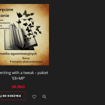
riting with a tweak – pakiet
'E8+MP’
38.00
zł
J DO KOSZYKA