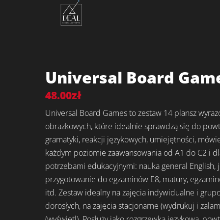
Skip
Menu
to
content
Universal Board Gam
48.00
zł
Universal Board Games to zestaw 14 plansz wyraz
obrazkowych, które idealnie sprawdzą się do powt
gramatyki, reakcji językowych, umiejętności, mówie
każdym poziomie zaawansowania od A1 do C2 i dl
potrzebami edukacyjnymi: nauka general English, 
przygotowanie do egzaminów E8, matury, egzamin
itd. Zestaw idealny na zajęcia indywidualne i grup
dorosłych, na zajęcia stacjonarne (wydrukuj i zalami
(wyświetl). Posłuży jako rozgrzewka językowa, powt