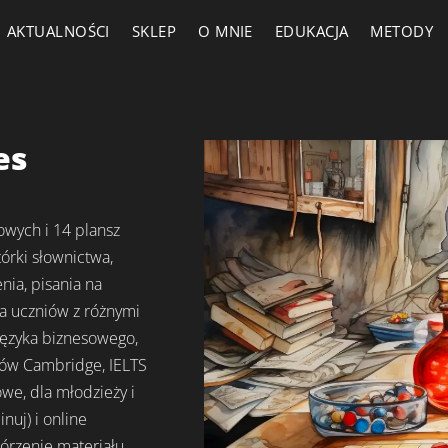
AKTUALNOŚCI
SKLEP
O MNIE
EDUKACJA
METODY
es
owych i 14 plansz
órki słownictwa,
nia, pisania na
a uczniów z różnymi
języka biznesowego,
ów Cambridge, IELTS
owe, dla młodzieży i
nuj) i online
órzenie materiału,