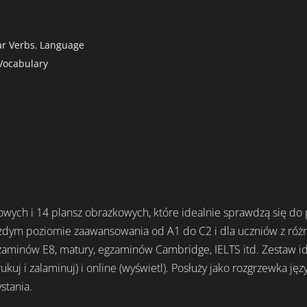
ar Verbs
,
Language
Vocabulary
ych i 14 plansz obrazkowych, które idealnie sprawdzą się do p
każdym poziomie zaawansowania od A1 do C2 i dla uczniów z ró
zaminów E8, matury, egzaminów Cambridge, IELTS itd. Zestaw id
ukuj i zalaminuj) i online (wyświetl). Posłuży jako rozgrzewka ję
stania.