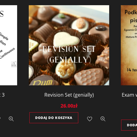
t 3
Revision Set (genially)
Exam w
26.00
zł
DODAJ DO KOSZYKA
DODA