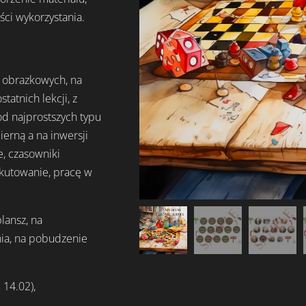
ści wykorzystania.
 obrazkowych, na
tatnich lekcji, z
od najprostszych typu
erną a na inwersji
e, czasowniki
skutowanie, pracę w
lansz, na
ia, na pobudzenie
 14.02),