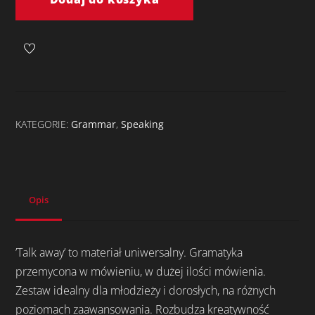
away
-
pakiet
(part
1
+
KATEGORIE:
Grammar
,
Speaking
part
2)
Opis
’Talk away’ to materiał uniwersalny. Gramatyka
przemycona w mówieniu, w dużej ilości mówienia.
Zestaw idealny dla młodzieży i dorosłych, na różnych
poziomach zaawansowania. Rozbudza kreatywność