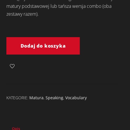
matury podstawowej lub tańsza wersja combo (oba
zestawy razem).
ilość
Flipped
Dodaj do koszyka
Family
Feud
-
extended
matura
KATEGORIE:
Matura
,
Speaking
,
Vocabulary
Opis